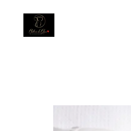
Chatterie Des Glaces
British Shorthair et Longhair/ Élevés
avec Passion
Accueil
À propos
Un peu d'histoire...
Mâles
Fem