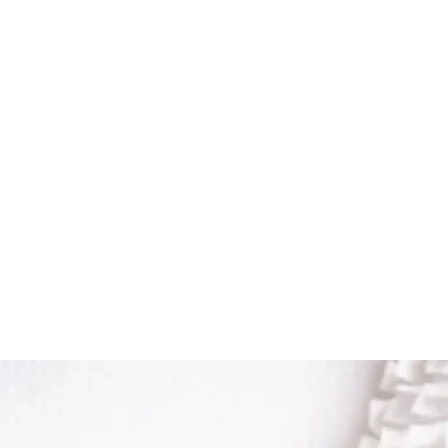
elles
British Longhair
Plus