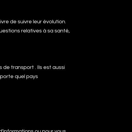
vre de suivre leur évolution.
uestions relatives à sa santé,
e transport . Ils est aussi
mporte quel pays
d’informations ou pour vous