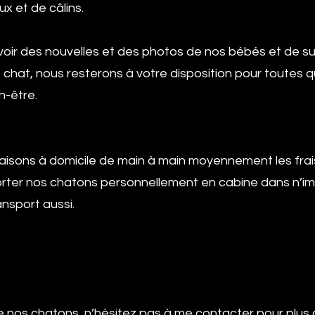
x et de câlins.
’avoir des nouvelles et des photos de nos bébés et de sui
e chat, nous resterons à votre disposition pour toutes q
n-être.
isons à domicile de main à main moyennement les frais d
orter nos chatons personnellement en cabine dans n’i
nsport aussi.
e nos chatons, n’hésitez pas à me contacter pour plus 