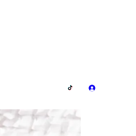
Contact
Zaloguj się
514 577-9934