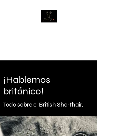
Chatterie Des Glaces
British Shorthair et Longhair/
Élevés avec Passion
¡Hablemos
británico!
Todo sobre el British Shorthair.